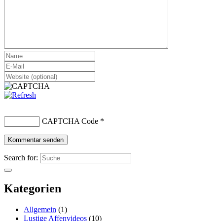
CAPTCHA Code
*
Search for:
Kategorien
Allgemein
(1)
Lustige Affenvideos
(10)